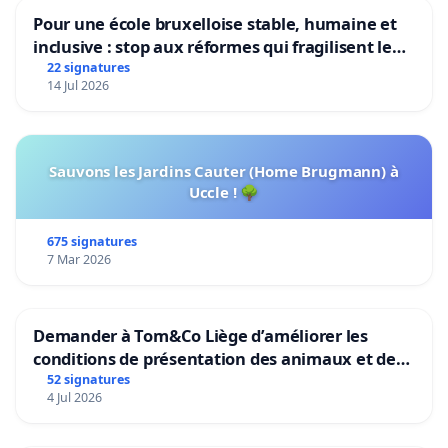
Pour une école bruxelloise stable, humaine et
inclusive : stop aux réformes qui fragilisent le
primaire
22 signatures
14 Jul 2026
Sauvons les Jardins Cauter (Home Brugmann) à
Uccle ! 🌳
675 signatures
7 Mar 2026
Demander à Tom&Co Liège d’améliorer les
conditions de présentation des animaux et de
mettre fin à la vente d’animaux en magasin
52 signatures
4 Jul 2026