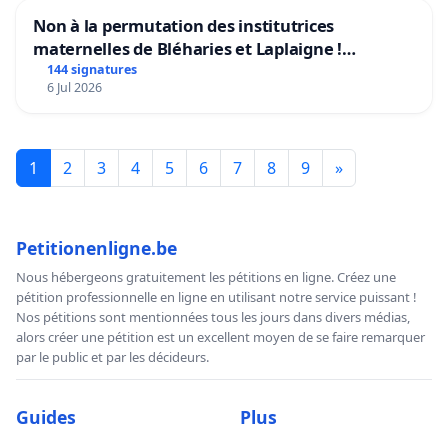
Non à la permutation des institutrices
maternelles de Bléharies et Laplaigne !
Préservons la stabilité de nos enfants.
144 signatures
6 Jul 2026
1
2
3
4
5
6
7
8
9
»
Petitionenligne.be
Nous hébergeons gratuitement les pétitions en ligne. Créez une
pétition professionnelle en ligne en utilisant notre service puissant !
Nos pétitions sont mentionnées tous les jours dans divers médias,
alors créer une pétition est un excellent moyen de se faire remarquer
par le public et par les décideurs.
Guides
Plus