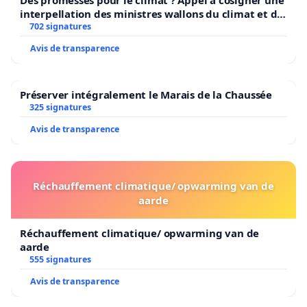
Des promesses pour le climat ? Appel à cosigner une
interpellation des ministres wallons du climat et de
l’environnement.
702 signatures
Avis de transparence
Préserver intégralement le Marais de la Chaussée
325 signatures
Avis de transparence
Réchauffement climatique/ opwarming van de
aarde
Réchauffement climatique/ opwarming van de
aarde
555 signatures
Avis de transparence