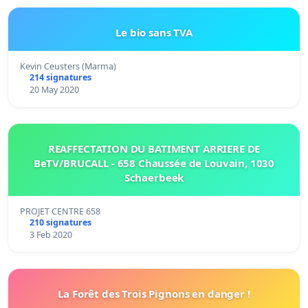
Le bio sans TVA
Kevin Ceusters (Marma)
214 signatures
20 May 2020
REAFFECTATION DU BATIMENT ARRIERE DE
BeTV/BRUCALL - 658 Chaussée de Louvain, 1030
Schaerbeek
PROJET CENTRE 658
210 signatures
3 Feb 2020
La Forêt des Trois Pignons en danger !