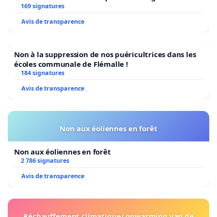
Bruxelles
169 signatures
Avis de transparence
Non à la suppression de nos puéricultrices dans les
écoles communale de Flémalle !
184 signatures
Avis de transparence
Non aux éoliennes en forêt
Non aux éoliennes en forêt
2 786 signatures
Avis de transparence
Réchauffement climatique/ opwarming van de