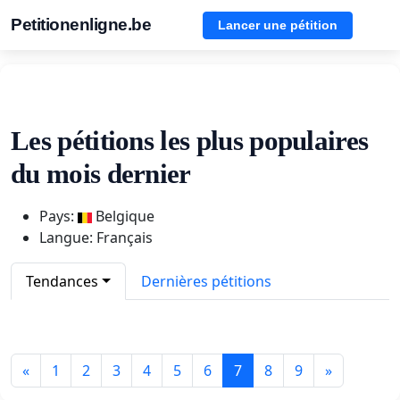
Petitionenligne.be
Lancer une pétition
Les pétitions les plus populaires
du mois dernier
Pays:
Belgique
Langue: Français
Tendances
Dernières pétitions
«
1
2
3
4
5
6
7
8
9
»