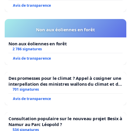
continuité des missions du Centre Placet.
Avis de transparence
Non aux éoliennes en forêt
Non aux éoliennes en forêt
2 786 signatures
Avis de transparence
Des promesses pour le climat ? Appel à cosigner une
interpellation des ministres wallons du climat et de
l’environnement.
701 signatures
Avis de transparence
Consultation populaire sur le nouveau projet Besix à
Namur au Parc Léopold ?
534 signatures