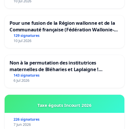
10 Jul 2026
Pour une fusion de la Région wallonne et de la
Communauté française (Fédération Wallonie-
Bruxelles)
129 signatures
10 Jul 2026
Non à la permutation des institutrices
maternelles de Bléharies et Laplaigne !
Préservons la stabilité de nos enfants.
143 signatures
6 Jul 2026
Taxe égouts Incourt 2026
226 signatures
7 Jun 2026