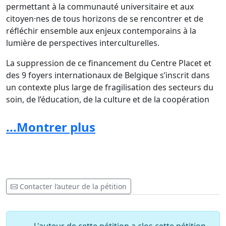
permettant à la communauté universitaire et aux
citoyen·nes de tous horizons de se rencontrer et de
réfléchir ensemble aux enjeux contemporains à la
lumière de perspectives interculturelles.
La suppression de ce financement du Centre Placet et
des 9 foyers internationaux de Belgique s’inscrit dans
un contexte plus large de fragilisation des secteurs du
soin, de l’éducation, de la culture et de la coopération
internationale. Elle envoie un signal préoccupant quant
à la place accordée à l’accueil des étudiant·es et
...Montrer plus
chercheur·es internationaux dans nos universités, ainsi
qu’à
l’engagement de notre pays en faveur du
partage des savoirs, de la diplomatie académique,
des échanges interculturels et des Objectifs de
développement durable auxquels la Belgique et
Contacter l’auteur de la pétition
l’Europe se sont engagées.
Les étudiant·es et chercheur·es internationaux·ales