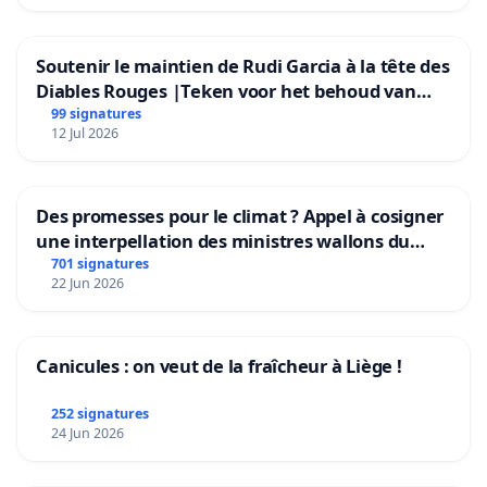
Soutenir le maintien de Rudi Garcia à la tête des
Diables Rouges |Teken voor het behoud van
Rudi Garcia als bondscoach
99 signatures
12 Jul 2026
Des promesses pour le climat ? Appel à cosigner
une interpellation des ministres wallons du
climat et de l’environnement.
701 signatures
22 Jun 2026
Canicules : on veut de la fraîcheur à Liège !
252 signatures
24 Jun 2026