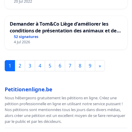
20 Jul 2022
Demander à Tom&Co Liège d’améliorer les
conditions de présentation des animaux et de
mettre fin à la vente d’animaux en magasin
52 signatures
4 Jul 2026
1
2
3
4
5
6
7
8
9
»
Petitionenligne.be
Nous hébergeons gratuitement les pétitions en ligne. Créez une
pétition professionnelle en ligne en utilisant notre service puissant !
Nos pétitions sont mentionnées tous les jours dans divers médias,
alors créer une pétition est un excellent moyen de se faire remarquer
par le public et par les décideurs.