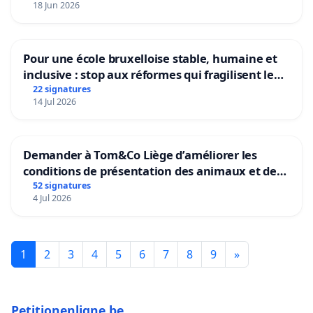
18 Jun 2026
Pour une école bruxelloise stable, humaine et
inclusive : stop aux réformes qui fragilisent le
primaire
22 signatures
14 Jul 2026
Demander à Tom&Co Liège d’améliorer les
conditions de présentation des animaux et de
mettre fin à la vente d’animaux en magasin
52 signatures
4 Jul 2026
1
2
3
4
5
6
7
8
9
»
Petitionenligne.be