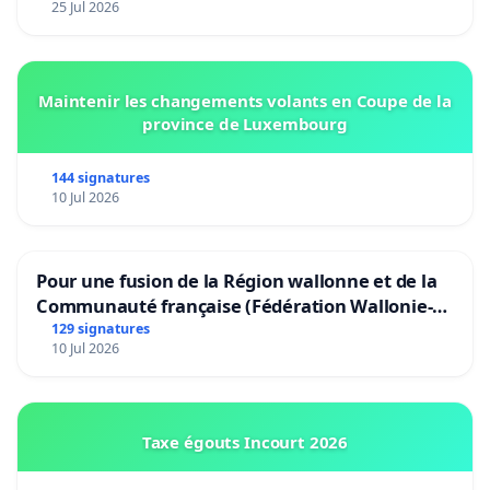
25 Jul 2026
Maintenir les changements volants en Coupe de la
province de Luxembourg
144 signatures
10 Jul 2026
Pour une fusion de la Région wallonne et de la
Communauté française (Fédération Wallonie-
Bruxelles)
129 signatures
10 Jul 2026
Taxe égouts Incourt 2026