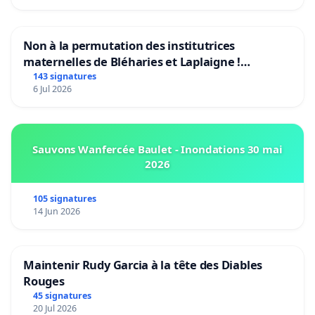
Non à la permutation des institutrices
maternelles de Bléharies et Laplaigne !
Préservons la stabilité de nos enfants.
143 signatures
6 Jul 2026
Sauvons Wanfercée Baulet - Inondations 30 mai
2026
105 signatures
14 Jun 2026
Maintenir Rudy Garcia à la tête des Diables
Rouges
45 signatures
20 Jul 2026