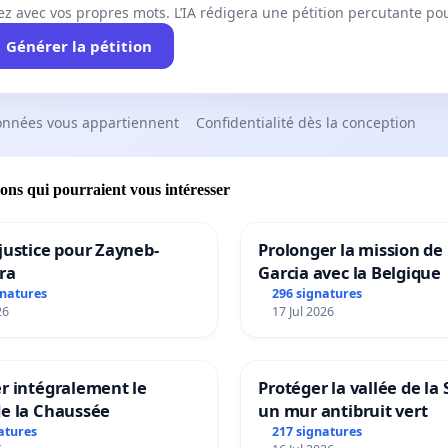
ez avec vos propres mots. L’IA rédigera une pétition percutante po
Générer la pétition
onnées vous appartiennent
Confidentialité dès la conception
ions qui pourraient vous intéresser
justice pour Zayneb-
Prolonger la mission de
ra
Garcia avec la Belgique
gnatures
296 signatures
26
17 Jul 2026
r intégralement le
Protéger la vallée de la
de la Chaussée
un mur antibruit vert
atures
217 signatures