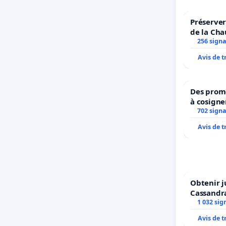
Préserver
de la Cha
256 sign
Avis de 
Des prome
à cosigne
ministres
702 sign
l’enviro
Avis de 
Obtenir j
Cassandr
1 032 sig
Avis de 