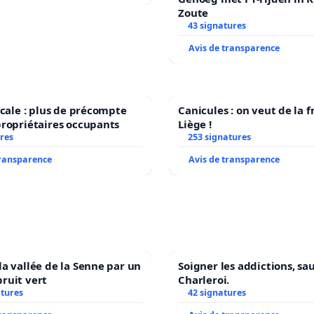
Zoute
43 signatures
Avis de transparence
iscale : plus de précompte
Canicules : on veut de la f
propriétaires occupants
Liège !
res
253 signatures
transparence
Avis de transparence
la vallée de la Senne par un
Soigner les addictions, sa
ruit vert
Charleroi.
atures
42 signatures