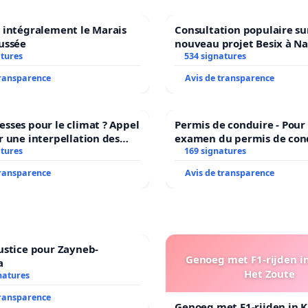
 intégralement le Marais
Consultation populaire sur
ussée
nouveau projet Besix à N
atures
Parc Léopold ?
534 signatures
transparence
Avis de transparence
sses pour le climat ? Appel
Permis de conduire - Pour
r une interpellation des
examen du permis de con
 wallons du climat et de
atures
accessible dans plusieurs 
169 signatures
nnement.
Bruxelles
transparence
Avis de transparence
ustice pour Zayneb-
Genoeg met F1-rijden i
a
Het Zoute
natures
transparence
Genoeg met F1-rijden in 