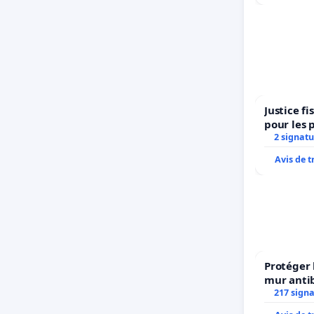
Justice f
pour les 
2 signatu
Avis de 
Protéger 
mur antib
217 sign