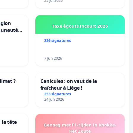
25 Jul 2026
à Bruxelles
égion
Taxe égouts Incourt 2026
munauté
allonie-
226 signatures
7 Jun 2026
limat ?
Canicules : on veut de la
fraîcheur à Liège !
tres
253 signatures
24 Jun 2026
 la tête
Genoeg met F1-rijden in Knokke-
Het Zoute