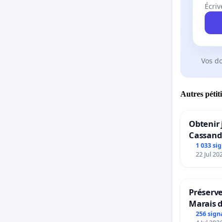
Écriv
Vos d
Autres pétit
Obtenir 
Cassand
1 033 si
22 Jul 20
Préserve
Marais 
256 sign