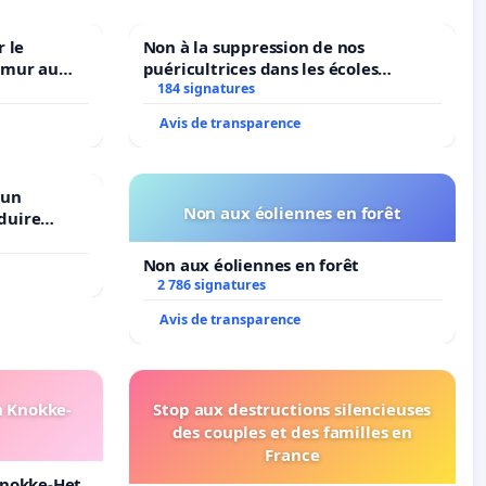
 le
Non à la suppression de nos
amur au
puéricultrices dans les écoles
184 signatures
communale de Flémalle !
Avis de transparence
 un
Non aux éoliennes en forêt
duire
langues à
Non aux éoliennes en forêt
2 786 signatures
Avis de transparence
n Knokke-
Stop aux destructions silencieuses
des couples et des familles en
France
Knokke-Het