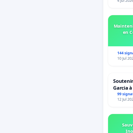
4 Jul 202
Mainteni
en C
144 sign
10 Jul 20
Soutenir
Garcia à
Rouges 
99 signa
12 Jul 20
van Rudi
Sauv
Ino