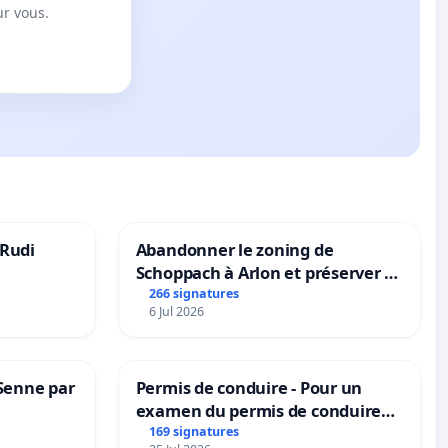
ur vous.
 Rudi
Abandonner le zoning de
Schoppach à Arlon et préserver le
site naturel
266 signatures
6 Jul 2026
 Senne par
Permis de conduire - Pour un
examen du permis de conduire
accessible dans plusieurs langues
169 signatures