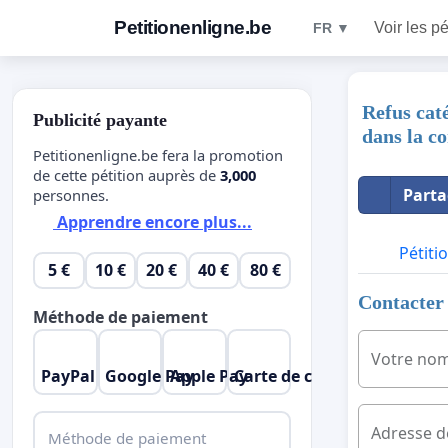
Petitionenligne.be
Voir les pé
FR ▼
Refus cat
Publicité payante
dans la 
Petitionenligne.be fera la promotion
de cette pétition auprès de
3,000
Parta
personnes.
Apprendre encore plus...
Pétiti
5 €
10 €
20 €
40 €
80 €
Contacter 
Méthode de paiement
Votre no
PayPal
Google Pay
Apple Pay
Carte de crédit
Adresse d
Méthode de paiement