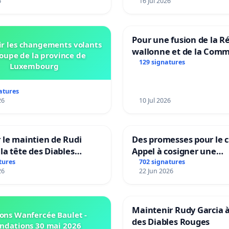
6
16 Jul 2026
Pour une fusion de la R
r les changements volants
wallonne et de la Com
oupe de la province de
française (Fédération W
129 signatures
Luxembourg
Bruxelles)
atures
26
10 Jul 2026
 le maintien de Rudi
Des promesses pour le c
 la tête des Diables
Appel à cosigner une
|Teken voor het behoud
interpellation des minis
tures
702 signatures
26
22 Jun 2026
 Garcia als bondscoach
wallons du climat et de
l’environnement.
Maintenir Rudy Garcia à
ons Wanfercée Baulet -
des Diables Rouges
ndations 30 mai 2026