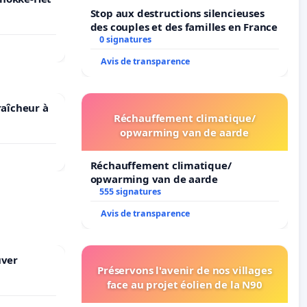
Stop aux destructions silencieuses
des couples et des familles en France
0 signatures
Avis de transparence
raîcheur à
Réchauffement climatique/
opwarming van de aarde
Réchauffement climatique/
opwarming van de aarde
555 signatures
Avis de transparence
uver
Préservons l'avenir de nos villages
face au projet éolien de la N90