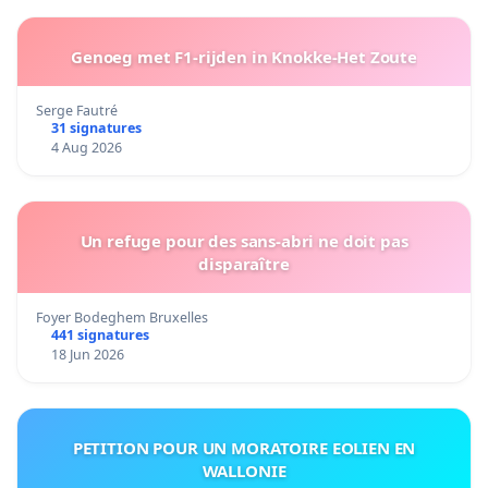
Genoeg met F1-rijden in Knokke-Het Zoute
Serge Fautré
31 signatures
4 Aug 2026
Un refuge pour des sans-abri ne doit pas
disparaître
Foyer Bodeghem Bruxelles
441 signatures
18 Jun 2026
PETITION POUR UN MORATOIRE EOLIEN EN
WALLONIE