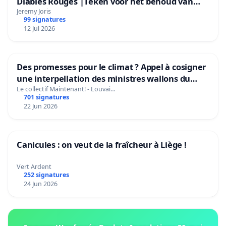
Diables Rouges |Teken voor het behoud van
Rudi Garcia als bondscoach
Jeremy Joris
99 signatures
12 Jul 2026
Des promesses pour le climat ? Appel à cosigner
une interpellation des ministres wallons du
climat et de l’environnement.
Le collectif Maintenant! - Louvai…
701 signatures
22 Jun 2026
Canicules : on veut de la fraîcheur à Liège !
Vert Ardent
252 signatures
24 Jun 2026