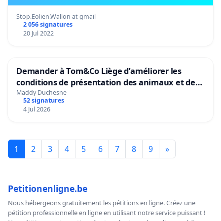
Stop.Eolien.Wallon at gmail
2 056 signatures
20 Jul 2022
Demander à Tom&Co Liège d’améliorer les
conditions de présentation des animaux et de
mettre fin à la vente d’animaux en magasin
Maddy Duchesne
52 signatures
4 Jul 2026
1
2
3
4
5
6
7
8
9
»
Petitionenligne.be
Nous hébergeons gratuitement les pétitions en ligne. Créez une
pétition professionnelle en ligne en utilisant notre service puissant !