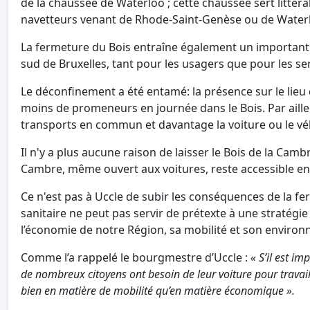
de la chaussée de Waterloo ; cette chaussée sert littéra
navetteurs venant de Rhode-Saint-Genèse ou de Water
La fermeture du Bois entraîne également un important p
sud de Bruxelles, tant pour les usagers que pour les se
Le déconfinement a été entamé: la présence sur le lieu d
moins de promeneurs en journée dans le Bois. Par ailleurs
transports en commun et davantage la voiture ou le vé
Il n'y a plus aucune raison de laisser le Bois de la Cam
Cambre, même ouvert aux voitures, reste accessible 
Ce n'est pas à Uccle de subir les conséquences de la f
sanitaire ne peut pas servir de prétexte à une stratégie 
l’économie de notre Région, sa mobilité et son enviro
Comme l’a rappelé le bourgmestre d’Uccle :
« S’il est im
de nombreux citoyens ont besoin de leur voiture pour travail
bien en matière de mobilité qu’en matière économique ».