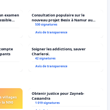
 un examen
Consultation populaire sur le
essible
nouveau projet Besix à Namur au
ruxelles
Parc Léopold ?
530 signatures
Avis de transparence
récompte
Soigner les addictions, sauver
upants
Charleroi.
42 signatures
Avis de transparence
Obtenir justice pour Zayneb-
s villages
Cassandra
e la N90
1 019 signatures