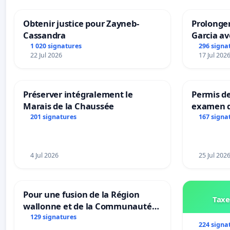
Obtenir justice pour Zayneb-
Prolonger
Cassandra
Garcia av
1 020 signatures
296 signa
22 Jul 2026
17 Jul 202
Préserver intégralement le
Permis de
Marais de la Chaussée
examen d
accessibl
201 signatures
167 signa
à Bruxell
4 Jul 2026
25 Jul 202
Pour une fusion de la Région
Taxe
wallonne et de la Communauté
française (Fédération Wallonie-
129 signatures
224 signa
Bruxelles)