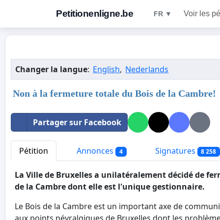
Petitionenligne.be
Voir les pé
FR ▼
Changer la langue
:
English
,
Nederlands
Non à la fermeture totale du Bois de la Cambre!
Partager sur Facebook
Pétition
Annonces
Signatures
4
8 258
La Ville de Bruxelles a unilatéralement décidé de fe
de la Cambre dont elle est l'unique gestionnaire.
Le Bois de la Cambre est un important axe de communi
aux points névralgiques de Bruxelles dont les problème