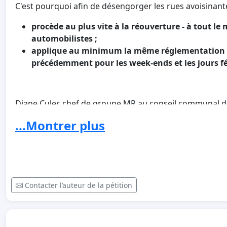
C'est pourquoi afin de désengorger les rues avoisinant
procède au plus vite à la réouverture - à tout le
automobilistes ;
applique au minimum la même réglementation aux
précédemment pour les week-ends et les jours fé
Diane Culer, chef de groupe MR au conseil communal d
...Montrer plus
Aurélie Czekalski, vice-présidente de MR d'Uccle
Contacter l’auteur de la pétition