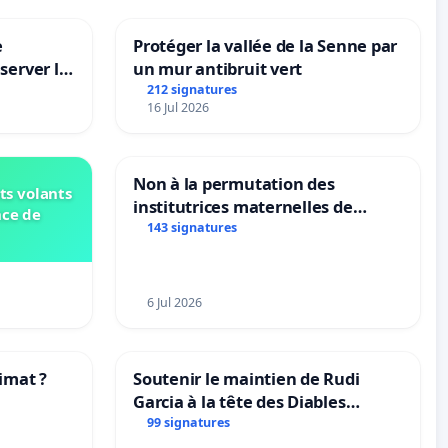
e
Protéger la vallée de la Senne par
server le
un mur antibruit vert
212 signatures
16 Jul 2026
Non à la permutation des
ts volants
institutrices maternelles de
nce de
Bléharies et Laplaigne !
143 signatures
Préservons la stabilité de nos
enfants.
6 Jul 2026
imat ?
Soutenir le maintien de Rudi
Garcia à la tête des Diables
tres
Rouges |Teken voor het behoud
99 signatures
van Rudi Garcia als bondscoach