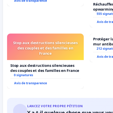
Avis de transparence
Réchauffe
opwarming
555 signat
Avis de t
Protéger l
Stop aux destructions silencieuses
mur antibr
des couples et des familles en
212 signat
France
Avis de t
Stop aux destructions silencieuses
des couples et des familles en France
0 signatures
Avis de transparence
LANCEZ VOTRE PROPRE PÉTITION
Y a-t-il quelque chose que vous vo