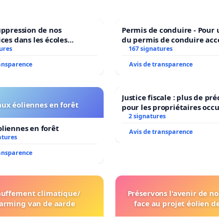
uppression de nos
Permis de conduire - Pour
ices dans les écoles
du permis de conduire acc
ures
communale de Flémalle !
dans plusieurs langues à B
167 signatures
ransparence
Avis de transparence
Justice fiscale : plus de p
ux éoliennes en forêt
pour les propriétaires occ
2 signatures
liennes en forêt
Avis de transparence
atures
ransparence
uffement climatique/
Préservons l'avenir de no
arming van de aarde
face au projet éolien d