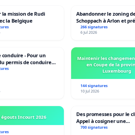
 la mission de Rudi
Abandonner le zoning d
ec la Belgique
Schoppach à Arlon et pré
site naturel
tures
266 signatures
6
6 Jul 2026
 conduire - Pour un
Maintenir les changemen
u permis de conduire
en Coupe de la provi
e dans plusieurs langues
tures
Luxembourg
es
144 signatures
6
10 Jul 2026
Des promesses pour le cl
 égouts Incourt 2026
Appel à cosigner une
interpellation des minis
700 signatures
tures
wallons du climat et de