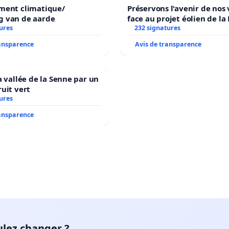
ment climatique/
Préservons l'avenir de nos 
 van de aarde
face au projet éolien de la
ures
232 signatures
ransparence
Avis de transparence
a vallée de la Senne par un
uit vert
ures
ransparence
ulez changer ?