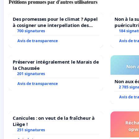
Pétitions promues par d'autres utilisateurs
Des promesses pour le climat ? Appel
Non à la s
à cosigner une interpellation des
puéricultr
ministres wallons du climat et de
700 signatures
184 signat
l’environnement.
Avis de transparence
Avis de t
Préserver intégralement le Marais de
Non a
la Chaussée
201 signatures
Non aux éo
Avis de transparence
2 785 sign
Avis de t
Canicules : on veut de la fraîcheur à
Récha
Liège !
opw
251 signatures