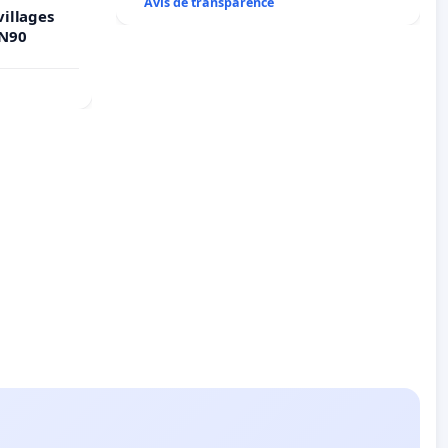
Avis de transparence
villages
 N90