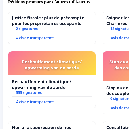
Pétitions promues par d'autres utilisateurs
Ne les laissons pas continuer à nous enfermer.
Justice fiscale : plus de précompte
Soigner le
Nous refusons catégoriquement le projet de loi pandém
pour les propriétaires occupants
Charleroi.
levées le plus rapidement possible.
2 signatures
42 signatu
Cette pétition sera envoyée à la chambre des représent
Avis de transparence
Avis de t
Réchauffement climatique/
Stop aux 
opwarming van de aarde
des co
Réchauffement climatique/
opwarming van de aarde
Stop aux d
555 signatures
des couple
0 signatur
Avis de transparence
Avis de t
Non à la suppression de nos
Consultati