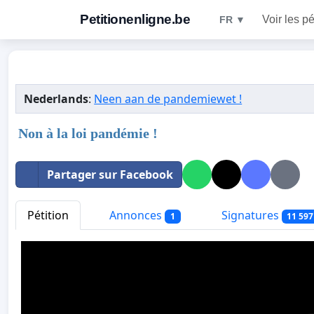
Petitionenligne.be
Voir les pé
FR ▼
Nederlands
:
Neen aan de pandemiewet !
Non à la loi pandémie !
Partager sur Facebook
Pétition
Annonces
Signatures
1
11 597