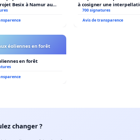
rojet Besix à Namur au
à cosigner une interpellat
ld ?
ures
ministres wallons du clima
700 signatures
l’environnement.
ransparence
Avis de transparence
ux éoliennes en forêt
liennes en forêt
atures
ransparence
ulez changer ?