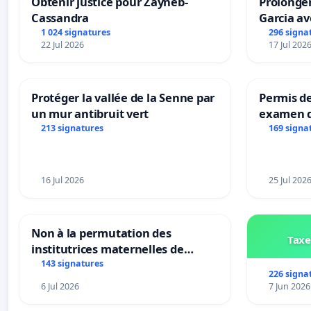
Obtenir justice pour Zayneb-
Prolonger
Cassandra
Garcia av
1 024 signatures
296 signa
22 Jul 2026
17 Jul 202
Protéger la vallée de la Senne par
Permis de
un mur antibruit vert
examen d
accessibl
213 signatures
169 signa
à Bruxell
16 Jul 2026
25 Jul 202
Non à la permutation des
Taxe
institutrices maternelles de
Bléharies et Laplaigne !
143 signatures
226 signa
Préservons la stabilité de nos
6 Jul 2026
7 Jun 2026
enfants.