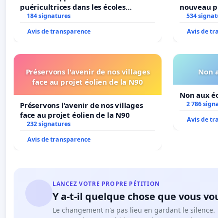
puéricultrices dans les écoles
nouveau p
184 signatures
communale de Flémalle !
Parc Léopo
534 signat
Avis de transparence
Avis de t
Préservons l'avenir de nos villages
Non a
face au projet éolien de la N90
Non aux éo
2 786 sign
Préservons l'avenir de nos villages
face au projet éolien de la N90
Avis de t
232 signatures
Avis de transparence
LANCEZ VOTRE PROPRE PÉTITION
Y a-t-il quelque chose que vous vo
Le changement n'a pas lieu en gardant le silence.