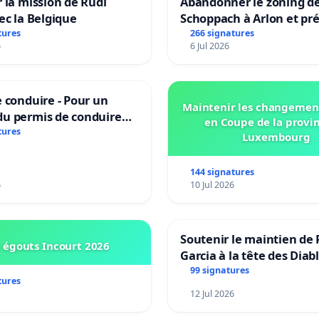
 la mission de Rudi
Abandonner le zoning d
ec la Belgique
Schoppach à Arlon et pré
site naturel
tures
266 signatures
6
6 Jul 2026
 conduire - Pour un
Maintenir les changemen
u permis de conduire
en Coupe de la provi
e dans plusieurs langues
tures
Luxembourg
es
144 signatures
6
10 Jul 2026
Soutenir le maintien de 
 égouts Incourt 2026
Garcia à la tête des Diab
Rouges |Teken voor het
99 signatures
tures
van Rudi Garcia als bon
12 Jul 2026