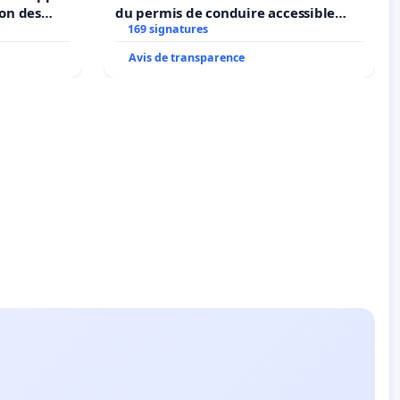
ion des
du permis de conduire accessible
t et de
dans plusieurs langues à Bruxelles
169 signatures
Avis de transparence