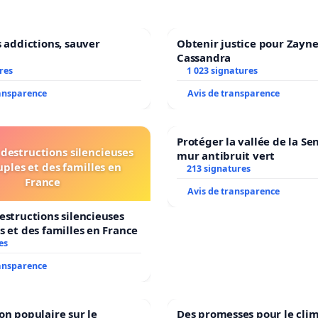
s addictions, sauver
Obtenir justice pour Zayne
ie et demandons que toutes ces restrictions soient
Cassandra
res
1 023 signatures
ants et au sénat.
ransparence
Avis de transparence
Protéger la vallée de la Se
destructions silencieuses
mur antibruit vert
uples et des familles en
213 signatures
France
Avis de transparence
estructions silencieuses
s et des familles en France
es
ransparence
on populaire sur le
Des promesses pour le clim