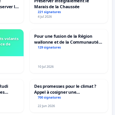
e
Préserver intégralement le
server le
Marais de la Chaussée
221 signatures
4 Jul 2026
Pour une fusion de la Région
ts volants
wallonne et de la Communauté
nce de
française (Fédération Wallonie-
129 signatures
Bruxelles)
10 Jul 2026
Rudi
Des promesses pour le climat ?
les
Appel à cosigner une
 behoud
interpellation des ministres
700 signatures
dscoach
wallons du climat et de
22 Jun 2026
l’environnement.