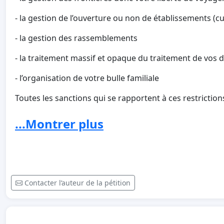
- la gestion de l’ouverture ou non de établissements (cult
- la gestion des rassemblements
- la traitement massif et opaque du traitement de vos
- l’organisation de votre bulle familiale
Toutes les sanctions qui se rapportent à ces restriction
de loi.
...Montrer plus
Attendez-vous à des dérives ... attendez-vous à des co
grippe saisonnière... un coup de froid, une épidémie 
aviaire ...
Petit rappel : en 2015, la grippe saisonnière en périod
Contacter l’auteur de la pétition
Belgique et nous vivions ... fin février 2021 le covid fait
... ils ne respectent rien, ni la loi, ni aucune notion d
Et cherchent à nous imposer un climat de peur et de res