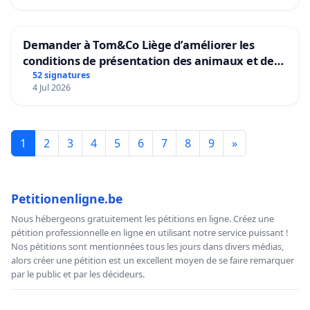
Demander à Tom&Co Liège d’améliorer les
conditions de présentation des animaux et de
mettre fin à la vente d’animaux en magasin
52 signatures
4 Jul 2026
1
2
3
4
5
6
7
8
9
»
Petitionenligne.be
Nous hébergeons gratuitement les pétitions en ligne. Créez une
pétition professionnelle en ligne en utilisant notre service puissant !
Nos pétitions sont mentionnées tous les jours dans divers médias,
alors créer une pétition est un excellent moyen de se faire remarquer
par le public et par les décideurs.