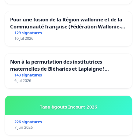
Pour une fusion de la Région wallonne et de la
Communauté française (Fédération Wallonie-
Bruxelles)
129 signatures
10 Jul 2026
Non à la permutation des institutrices
maternelles de Bléharies et Laplaigne !
Préservons la stabilité de nos enfants.
143 signatures
6 Jul 2026
Taxe égouts Incourt 2026
226 signatures
7 Jun 2026