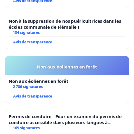
Avis de transparence
Non à la suppression de nos puéricultrices dans les
écoles communale de Flémalle !
184 signatures
Avis de transparence
Non aux éoliennes en forêt
Non aux éoliennes en forêt
2 786 signatures
Avis de transparence
Permis de conduire - Pour un examen du permis de
conduire accessible dans plusieurs langues à
Bruxelles
169 signatures