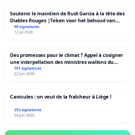
Soutenir le maintien de Rudi Garcia à la tête des
Diables Rouges |Teken voor het behoud van
Rudi Garcia als bondscoach
99 signatures
12 Jul 2026
Des promesses pour le climat ? Appel à cosigner
une interpellation des ministres wallons du
climat et de l’environnement.
701 signatures
22 Jun 2026
Canicules : on veut de la fraîcheur à Liège !
252 signatures
24 Jun 2026