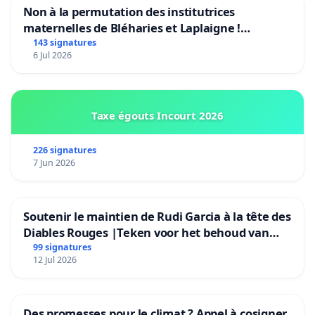
Non à la permutation des institutrices
maternelles de Bléharies et Laplaigne !
Préservons la stabilité de nos enfants.
143 signatures
6 Jul 2026
Taxe égouts Incourt 2026
226 signatures
7 Jun 2026
Soutenir le maintien de Rudi Garcia à la tête des
Diables Rouges |Teken voor het behoud van
Rudi Garcia als bondscoach
99 signatures
12 Jul 2026
Des promesses pour le climat ? Appel à cosigner