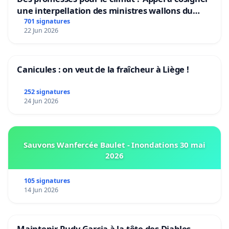
une interpellation des ministres wallons du
climat et de l’environnement.
701 signatures
22 Jun 2026
Canicules : on veut de la fraîcheur à Liège !
252 signatures
24 Jun 2026
Sauvons Wanfercée Baulet - Inondations 30 mai
2026
105 signatures
14 Jun 2026
Maintenir Rudy Garcia à la tête des Diables