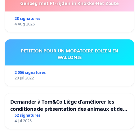
Genoeg met F1-rijden in Knokke-Het Zoute
28 signatures
4 Aug 2026
PETITION POUR UN MORATOIRE EOLIEN EN
WALLONIE
2 056 signatures
20 Jul 2022
Demander à Tom&Co Liège d’améliorer les
conditions de présentation des animaux et de
mettre fin à la vente d’animaux en magasin
52 signatures
4 Jul 2026