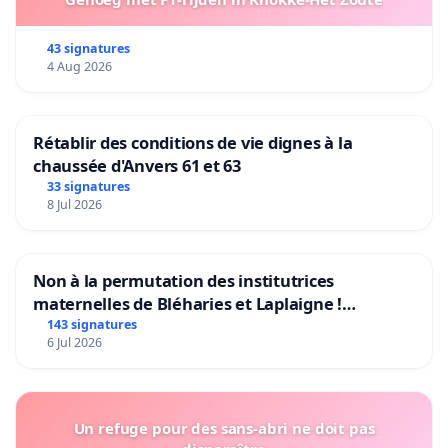
43 signatures
4 Aug 2026
Rétablir des conditions de vie dignes à la
chaussée d'Anvers 61 et 63
33 signatures
8 Jul 2026
Non à la permutation des institutrices
maternelles de Bléharies et Laplaigne !
Préservons la stabilité de nos enfants.
143 signatures
6 Jul 2026
Un refuge pour des sans-abri ne doit pas