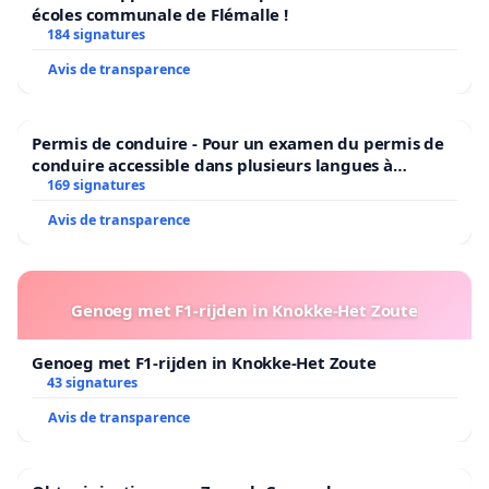
écoles communale de Flémalle !
184 signatures
Avis de transparence
Permis de conduire - Pour un examen du permis de
conduire accessible dans plusieurs langues à
Bruxelles
169 signatures
Avis de transparence
Genoeg met F1-rijden in Knokke-Het Zoute
Genoeg met F1-rijden in Knokke-Het Zoute
43 signatures
Avis de transparence