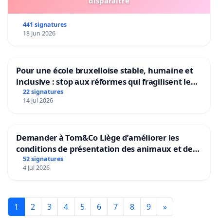
disparaître
441 signatures
18 Jun 2026
Pour une école bruxelloise stable, humaine et
inclusive : stop aux réformes qui fragilisent le
primaire
22 signatures
14 Jul 2026
Demander à Tom&Co Liège d’améliorer les
conditions de présentation des animaux et de
mettre fin à la vente d’animaux en magasin
52 signatures
4 Jul 2026
1
2
3
4
5
6
7
8
9
»