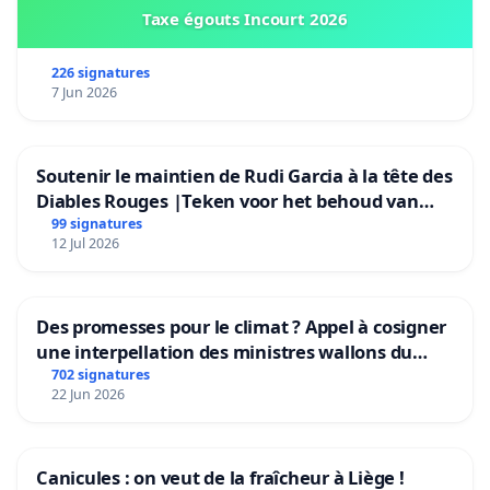
Taxe égouts Incourt 2026
226 signatures
7 Jun 2026
Soutenir le maintien de Rudi Garcia à la tête des
Diables Rouges |Teken voor het behoud van
Rudi Garcia als bondscoach
99 signatures
12 Jul 2026
Des promesses pour le climat ? Appel à cosigner
une interpellation des ministres wallons du
climat et de l’environnement.
702 signatures
22 Jun 2026
Canicules : on veut de la fraîcheur à Liège !