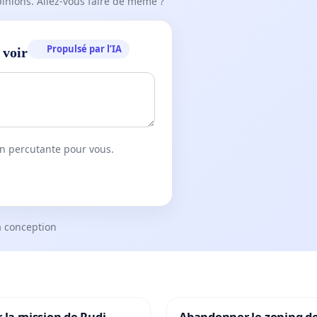
pinions. Allez-vous faire de même ?
Propulsé par l’IA
 voir
on percutante pour vous.
a conception
 la mission de Rudi
Abandonner le zoning d