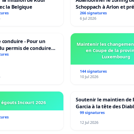
ec la Belgique
Schoppach à Arlon et pré
site naturel
tures
266 signatures
6
6 Jul 2026
 conduire - Pour un
Maintenir les changemen
u permis de conduire
en Coupe de la provi
e dans plusieurs langues
tures
Luxembourg
es
144 signatures
6
10 Jul 2026
Soutenir le maintien de 
 égouts Incourt 2026
Garcia à la tête des Diab
Rouges |Teken voor het
99 signatures
tures
van Rudi Garcia als bon
12 Jul 2026