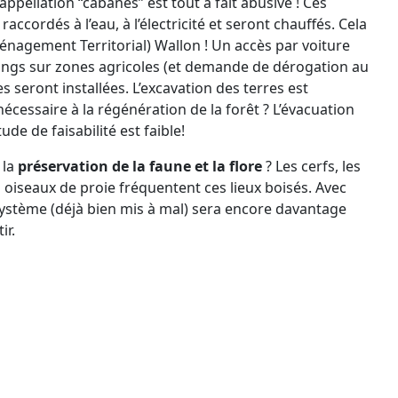
ppellation “cabanes” est tout à fait abusive ! Ces
accordés à l’eau, à l’électricité et seront chauffés. Cela
nagement Territorial) Wallon ! Un accès par voiture
ings sur zones agricoles (et demande de dérogation au
es seront installées. L’excavation des terres est
écessaire à la régénération de la forêt ? L’évacuation
tude de faisabilité est faible!
 la
préservation de la faune et la flore
? Les cerfs, les
les oiseaux de proie fréquentent ces lieux boisés. Avec
osystème (déjà bien mis à mal) sera encore davantage
ir.