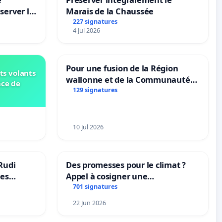
server le
Marais de la Chaussée
227 signatures
4 Jul 2026
Pour une fusion de la Région
ts volants
wallonne et de la Communauté
nce de
française (Fédération Wallonie-
129 signatures
Bruxelles)
10 Jul 2026
Rudi
Des promesses pour le climat ?
les
Appel à cosigner une
 behoud
interpellation des ministres
701 signatures
dscoach
wallons du climat et de
22 Jun 2026
l’environnement.