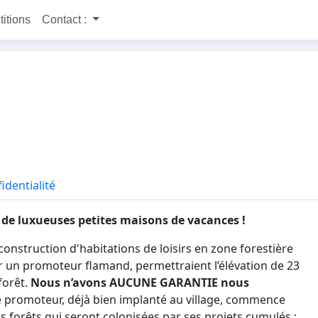
titions
Contact :
identialité
n de luxueuses petites maisons de vacances !
nstruction d'habitations de loisirs en zone forestière
ar un promoteur flamand, permettraient l’élévation de 23
forêt.
Nous n’avons AUCUNE GARANTIE nous
 promoteur, déjà bien implanté au village, commence
os forêts qui seront colonisées par ses projets cumulés ;