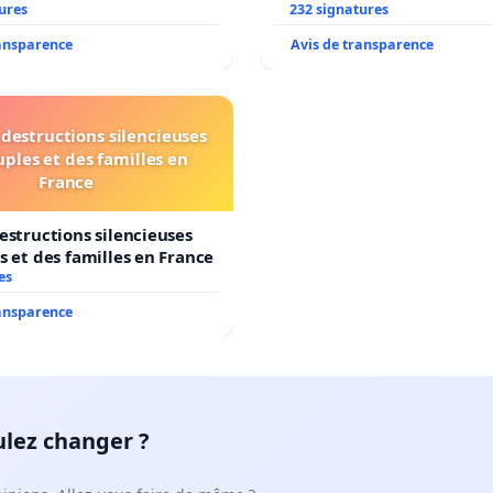
ures
232 signatures
ransparence
Avis de transparence
destructions silencieuses
uples et des familles en
France
estructions silencieuses
s et des familles en France
es
ransparence
ulez changer ?