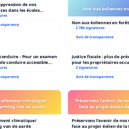
Herbeumont pour mettre fin à ce développement
uppression de nos
Non aux éoliennes en
ices dans les écoles
orêt d’Herbeumont !
ures
communale de Flémalle !
lance.
Un citoyen informé est la garantie d'une
Non aux éoliennes en forê
ransparence
2 786 signatures
e la démocratie en otage !
Signez cette pétition,
es citoyens aient leur mot à dire
, la démocratie passe
Avis de transparence
sombrer dans l'obscurantisme financier !
Notre
 conduire - Pour un examen
Justice fiscale : plus de p
on de votre signature arrive dans votre dossier SPAM!
de conduire accessible
pour les propriétaires occ
eurs langues à Bruxelles
ures
2 signatures
ransparence
Avis de transparence
uffement climatique/
Préservons l'avenir de no
arming van de aarde
face au projet éolien d
ment climatique/
Préservons l'avenir de nos 
 van de aarde
face au projet éolien de la