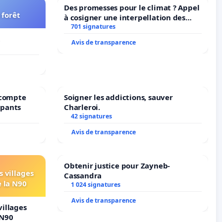
Des promesses pour le climat ? Appel
 forêt
à cosigner une interpellation des
ministres wallons du climat et de
701 signatures
l’environnement.
t
Avis de transparence
récompte
Soigner les addictions, sauver
upants
Charleroi.
42 signatures
Avis de transparence
Obtenir justice pour Zayneb-
s villages
Cassandra
e la N90
1 024 signatures
Avis de transparence
villages
 N90