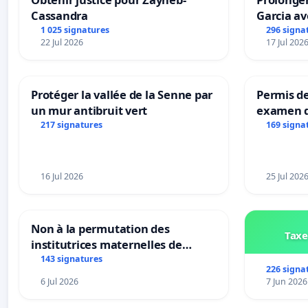
Cassandra
Garcia av
1 025 signatures
296 signa
22 Jul 2026
17 Jul 202
Protéger la vallée de la Senne par
Permis de
un mur antibruit vert
examen d
accessibl
217 signatures
169 signa
à Bruxell
16 Jul 2026
25 Jul 202
Non à la permutation des
Taxe
institutrices maternelles de
Bléharies et Laplaigne !
143 signatures
226 signa
Préservons la stabilité de nos
6 Jul 2026
7 Jun 2026
enfants.