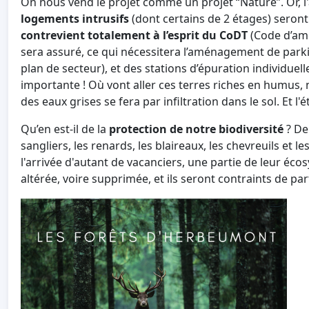
On nous vend le projet comme un projet “Nature”. Or, l'a
logements intrusifs
(dont certains de 2 étages) seront r
contrevient totalement à l’esprit du CoDT
(Code d’amé
sera assuré, ce qui nécessitera l’aménagement de park
plan de secteur), et des stations d’épuration individuell
importante ! Où vont aller ces terres riches en humus, n
des eaux grises se fera par infiltration dans le sol. Et l'é
Qu’en est-il de la
protection de notre biodiversité
? De
sangliers, les renards, les blaireaux, les chevreuils et 
l'arrivée d'autant de vacanciers, une partie de leur éc
altérée, voire supprimée, et ils seront contraints de part