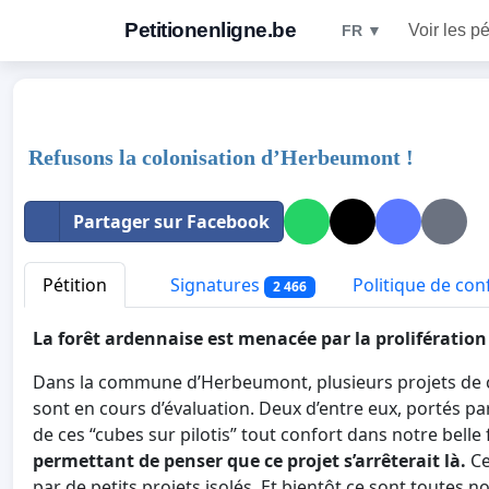
Petitionenligne.be
Voir les pé
FR ▼
Refusons la colonisation d’Herbeumont !
Partager sur Facebook
Pétition
Signatures
Politique de conf
2 466
La forêt ardennaise est menacée par la prolifératio
Dans la commune d’Herbeumont, plusieurs projets de co
sont en cours d’évaluation. Deux d’entre eux, portés p
de ces “cubes sur pilotis” tout confort dans notre belle 
permettant de penser que ce projet s’arrêterait là.
Ce
par de petits projets isolés. Et bientôt ce sont toutes n