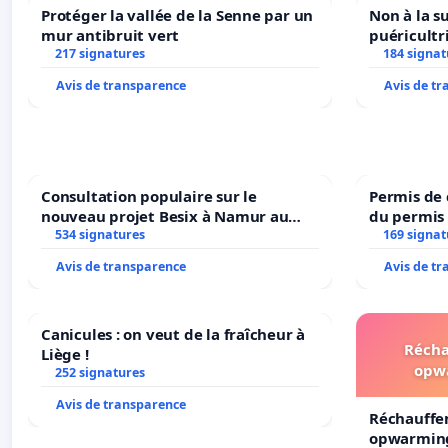
Nous serions heureux de travailler avec le collège d'
Protéger la vallée de la Senne par un
Non à la s
mur antibruit vert
puéricultr
indésirable.
Empêchons l’étalement urbain dans la f
217 signatures
184 signat
Nous avons besoin de vous pour faire pencher la ba
Avis de transparence
Avis de t
démocratie saine ! Ne laissons pas ce marchand prendr
interpellez les échevins et la bourgmestre pour que l
par nous citoyens, faisons-nous entendre pour ne pas 
commune est belle, protégeons là !
Consultation populaire sur le
Permis de
Attention : il est possible que l'email de confirmati
nouveau projet Besix à Namur au
du permis 
Parc Léopold ?
534 signatures
dans plusi
169 signat
merci de vérifier :)
Avis de transparence
Avis de t
Canicules : on veut de la fraîcheur à
Récha
Liège !
opw
252 signatures
Avis de transparence
Réchauffe
opwarming