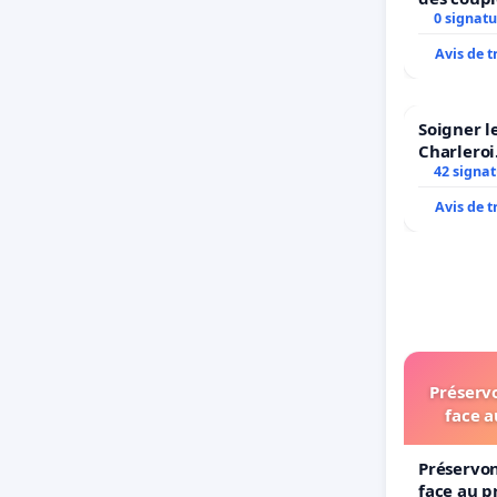
0 signatu
Avis de 
Soigner l
Charleroi
42 signa
Avis de 
Préservo
face a
Préservon
face au p