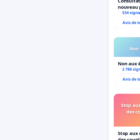
Consultat
nouveau 
Parc Léop
534 sign
Avis de 
Non 
Non aux é
2 786 sig
Avis de 
Stop aux
des c
Stop aux 
des coupl