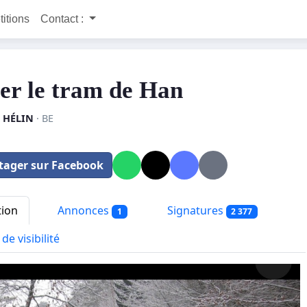
titions
Contact :
er le tram de Han
 HÉLIN
· BE
tager sur Facebook
tion
Annonces
Signatures
1
2 377
de visibilité