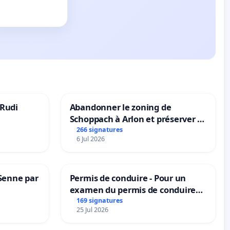
 Rudi
Abandonner le zoning de
Schoppach à Arlon et préserver le
site naturel
266 signatures
6 Jul 2026
 Senne par
Permis de conduire - Pour un
examen du permis de conduire
accessible dans plusieurs langues
169 signatures
25 Jul 2026
à Bruxelles