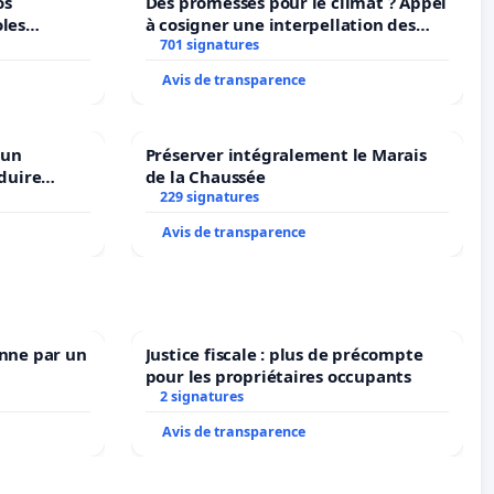
os
Des promesses pour le climat ? Appel
oles
à cosigner une interpellation des
ministres wallons du climat et de
701 signatures
l’environnement.
Avis de transparence
 un
Préserver intégralement le Marais
duire
de la Chaussée
langues à
229 signatures
Avis de transparence
enne par un
Justice fiscale : plus de précompte
pour les propriétaires occupants
2 signatures
Avis de transparence