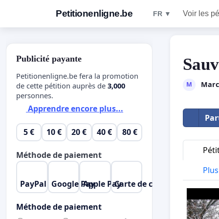
Petitionenligne.be
Voir les pé
FR ▼
Publicité payante
Sauv
Petitionenligne.be fera la promotion
Marc
M
de cette pétition auprès de
3,000
personnes.
Apprendre encore plus...
Par
5 €
10 €
20 €
40 €
80 €
Péti
Méthode de paiement
Plus 
PayPal
Google Pay
Apple Pay
Carte de crédit
Méthode de paiement