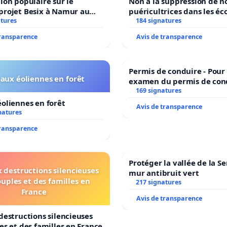
ion populaire sur le
Non à la suppression de n
projet Besix à Namur au
puéricultrices dans les éc
old ?
atures
184 signatures
communale de Flémalle !
transparence
Avis de transparence
Permis de conduire - Pour
aux éoliennes en forêt
examen du permis de con
accessible dans plusieurs 
169 signatures
Bruxelles
oliennes en forêt
Avis de transparence
natures
transparence
Protéger la vallée de la S
 destructions silencieuses
mur antibruit vert
ouples et des familles en
217 signatures
France
Avis de transparence
destructions silencieuses
es et des familles en France