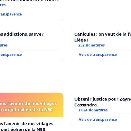
res
transparence
es addictions, sauver
Canicules : on veut de la f
.
Liège !
tures
252 signatures
transparence
Avis de transparence
Obtenir justice pour Zayn
ns l'avenir de nos villages
Cassandra
u projet éolien de la N90
1 024 signatures
Avis de transparence
s l'avenir de nos villages
rojet éolien de la N90