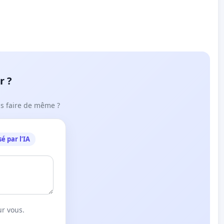
r ?
ous faire de même ?
é par l’IA
ur vous.