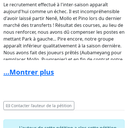
Le recrutement effectué à l'inter-saison apparaît
aujourd'hui comme un échec. Il est incompréhensible
d'avoir laissé partir Nenê, Mollo et Pino lors du dernier
marché des transferts ! Résultat des courses, au lieu de
nous renforcer, nous avons dû compenser les postes en
mettant Park à gauche... Pire encore, notre groupe
apparaît inférieur qualitativement à la saison dernière.
Nous avons fait des joueurs prêtés (Aubameyang pour
remplacer Mollo, Puygrenier) et en fin de contrat notre
priorité !
...Montrer plus
LE JEU ET LES RESULTATS
Les prestations réalisées par l'équipe depuis le début de
saison sont tout simplement une insulte envers le
football et envers les supporters. Chaque week-end
Contacter l’auteur de la pétition
nous avons espoir que le prochain match soit meilleur
et...
C'est
toujours le même scénario.