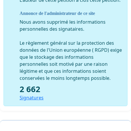
Les joueurs semblent perdus sur le terrain, ils semblent
L'auteur de cette pétition a clos cette pétition.
ne pas savoir quoi faire du ballon et le lancent
Annonce de l'administrateur de ce site
systématiquement devant.
L'équipe ne sait jouer uniquement qu'en contre et est
Nous avons supprimé les informations
incapable de produire du jeu. Par conséquent, il est
personnelles des signataires.
évident que si cela peut-être acceptable à l'extérieur, à
domicile cela nous pénalise contre des équipes qui sont
Le règlement général sur la protection des
à notre portée (Arles, Valenciennes, Nice...) et contre
données de l'Union européenne ( RGPD) exige
lesquelles nous nous devons d'imposer notre jeu...
que le stockage des informations
L'ASM n'est pas le club ayant le moins de moyens et
personnelles soit motivé par une raison
pourtant nous sommes l'équipe qui pratique un des
légitime et que ces informations soient
plus mauvais jeu de L1.
conservées le moins longtemps possible.
Cela ne date pas d'aujourd'hui, la saison dernière, les
2 662
prestations de Nene, Park et Ruffier étaient « l'arbre qui
Signatures
cachait la forêt...défrichée ».
Aujourd'hui , sans Nene et avec un Park qui ne joue plus
à son poste, la pauvreté abyssale de notre jeu apparait
au grand jour.
Il ne faut donc pas s'étonner du mécontentement des