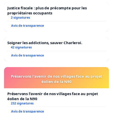
Justice fiscale : plus de précompte pour les
de redresser la barre
propriétaires occupants
2 signatures
de redonner confiance aux joueurs
Avis de transparence
d'utiliser les joueurs à leurs vrais postes
d'utiliser des joueurs capables d'apporter un plus offensivement,
Soigner les addictions, sauver Charleroi.
pas uniquement des joueurs défensifs
42 signatures
de demander à ses joueurs de prendre des risques
Avis de transparence
d'aller chercher les résultats par le jeu
Préservons l'avenir de nos villages face au projet
éolien de la N90
Le Club a besoin de prendre les décisions qui
s'imposent
Préservons l'avenir de nos villages face au projet
éolien de la N90
pour ne pas laisser notre club mourir, il faut que cela
232 signatures
change !
Avis de transparence