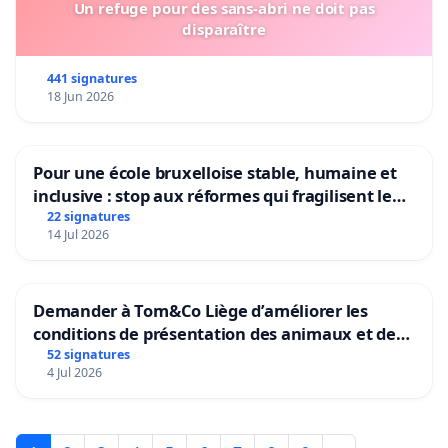
Un refuge pour des sans-abri ne doit pas
disparaître
441 signatures
18 Jun 2026
Pour une école bruxelloise stable, humaine et
inclusive : stop aux réformes qui fragilisent le
primaire
22 signatures
14 Jul 2026
Demander à Tom&Co Liège d’améliorer les
conditions de présentation des animaux et de
mettre fin à la vente d’animaux en magasin
52 signatures
4 Jul 2026