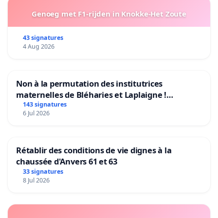
Genoeg met F1-rijden in Knokke-Het Zoute
43 signatures
4 Aug 2026
Non à la permutation des institutrices
maternelles de Bléharies et Laplaigne !
Préservons la stabilité de nos enfants.
143 signatures
6 Jul 2026
Rétablir des conditions de vie dignes à la
chaussée d'Anvers 61 et 63
33 signatures
8 Jul 2026