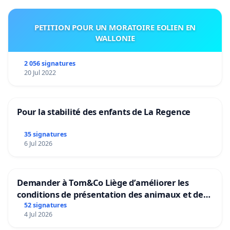
PETITION POUR UN MORATOIRE EOLIEN EN
WALLONIE
2 056 signatures
20 Jul 2022
Pour la stabilité des enfants de La Regence
35 signatures
6 Jul 2026
Demander à Tom&Co Liège d’améliorer les
conditions de présentation des animaux et de
mettre fin à la vente d’animaux en magasin
52 signatures
4 Jul 2026