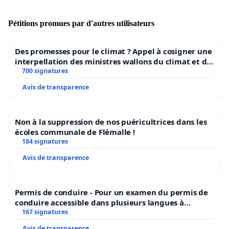
quant aux répercussions extrêmement négatives qui ne
manqueraient pas de ternir davantage encore l’image
Pétitions promues par d'autres utilisateurs
de la Suisse dans le monde et sa crédibilité culturelle s’il
était avéré que la cause de l’art dans notre pays était
Des promesses pour le climat ? Appel à cosigner une
considérée comme nulle par notre gouvernement.
interpellation des ministres wallons du climat et de
l’environnement.
700 signatures
Avis de transparence
Non à la suppression de nos puéricultrices dans les
écoles communale de Flémalle !
184 signatures
Avis de transparence
Permis de conduire - Pour un examen du permis de
conduire accessible dans plusieurs langues à
Bruxelles
167 signatures
Avis de transparence