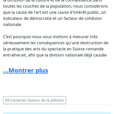
la diffusion de la culture et de la connaissance dans
toutes les couches de la population, nous considérons
que la cause de l'art est une cause d'intérêt public, un
indicateur de démocratie et un facteur de cohésion
nationale.
C’est pourquoi nous vous invitons à mesurer très
sérieusement les conséquences qu'une destruction de
la pratique des arts du spectacle en Suisse romande
entraînerait, afin que la division nationale déjà causée
par cette votation n'entraîne pas un supplément de
conflits sociaux dont personne ne sortirait indemne.
...Montrer plus
En l’absence d’un statut spécifique de nos professions
dans la législation, l’entrée en vigueur de l’application
de la 4e révision de la loi sur l’assurance chômage
entraînera, à la date fatidique du premier avril 2011, la
Contacter l’auteur de la pétition
paupérisation immédiate et définitive des travailleuses
et travailleurs du spectacle en Suisse romande.