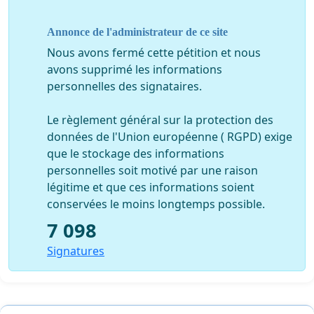
C’est pourquoi nous vous demandons d’ouvrir avec
Annonce de l'administrateur de ce site
nous, dans les plus brefs délais, des négociations afin
Nous avons fermé cette pétition et nous
de faire face dans le cadre de l’application de la loi à
avons supprimé les informations
cette situation intolérable et de débattre de la réalité
personnelles des signataires.
concrète de nos professions. Il est impératif d’établir
ensemble et pour l’avenir les moyens cohérents et
Le règlement général sur la protection des
équitables d’exercer dignement les professions du
données de l'Union européenne ( RGPD) exige
spectacle en Suisse romande.
que le stockage des informations
personnelles soit motivé par une raison
La Suisse, qui s'est dotée de puissantes structures
légitime et que ces informations soient
culturelles pour diffuser dans chaque région de Suisse
conservées le moins longtemps possible.
et dans le monde entier l'image d'un pays respectueux
des arts et de la culture, se doit impérativement de
7 098
défendre sur son propre territoire celles et ceux qui
Signatures
oeuvrent chaque jour à l'excellence de la création
artistique en Suisse.
Enfin, il est de notre devoir de vous alerter vivement