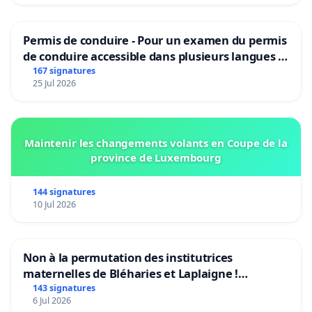
Permis de conduire - Pour un examen du permis
de conduire accessible dans plusieurs langues à
Bruxelles
167 signatures
25 Jul 2026
Maintenir les changements volants en Coupe de la
province de Luxembourg
144 signatures
10 Jul 2026
Non à la permutation des institutrices
maternelles de Bléharies et Laplaigne !
Préservons la stabilité de nos enfants.
143 signatures
6 Jul 2026