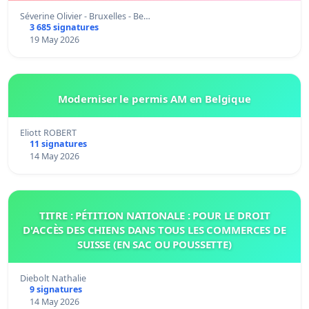
Séverine Olivier - Bruxelles - Be…
3 685 signatures
19 May 2026
Moderniser le permis AM en Belgique
Eliott ROBERT
11 signatures
14 May 2026
TITRE : PÉTITION NATIONALE : POUR LE DROIT
D'ACCÈS DES CHIENS DANS TOUS LES COMMERCES DE
SUISSE (EN SAC OU POUSSETTE)
Diebolt Nathalie
9 signatures
14 May 2026