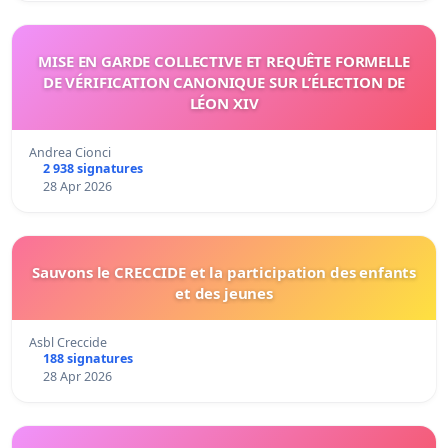
MISE EN GARDE COLLECTIVE ET REQUÊTE FORMELLE
DE VÉRIFICATION CANONIQUE SUR L’ÉLECTION DE
LÉON XIV
Andrea Cionci
2 938 signatures
28 Apr 2026
Sauvons le CRECCIDE et la participation des enfants
et des jeunes
Asbl Creccide
188 signatures
28 Apr 2026